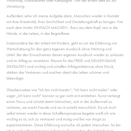
Workshop, Publikationen oder Kampagne - von der ersten Idee bis zur
Umsetzung.
Außerdem sehe ich meine Aufgabe darin, Menschen wieder in Kontakt
mit ihrer Kreativität, ihrer Sinnlichkeit und Gestaltungskraft zu bringen. Frei
nach dem Motto: EINFACH MACHEN - Raus aus dem Kopf, rein in die
Hände, in das Leben, in das Begreifbare.
Insbesondere bei der Arbeit mit Kindern, geht es um die Erfahrung von
Wertschätzung für den ganz eigenen Ausdruck ohne Wertung und
Urteil. Bei den Erwachsenen diesen eigenen Ausdruck wieder zu zulassen
und im Alltag zu verankern. Räume für das FREIE und GEMEINSAME
GESTALTEN sind wichtig und schaffen Erfolgserlebnisse ohne Druck,
stärken das Vertrauen und machen damit das Leben schöner und
lebendiger.
Glaubenssätze wie "Ich bin nicht kreativ“, "Ich kann nicht malen“ oder
sogar „Ich kann nicht“ können so gar nicht erst entstehen. Kunst verlangt
einen Focus und schützt damit Menschen, sich in der Außenwelt zu
verlieren, sie macht Freude und sie ist zutiefst menschlich. Da ich mich
selbst immer wieder in diese Schaffensprozesse begebe weiß ich wie
wichtig es ist, sich zu vertrauen und mutig und frei von Angst zu
experimentieren. Diese Erfahrung wünsche ich jedem Menschen. So bin
ich in und während meiner Arbeit ein Gegenüber, das Schönheit im